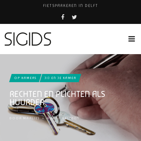
FIETSPARKEREN IN DELFT
PIZZERIA POMPEÏ ￼
BELEEF DE MAGIE VAN FILM BIJ KINEPOLIS
COCKTAILS ON THE SPOT!
HUISARTSENPRAKTIJK BINCK-ZORG
OP KAMERS
JIJ EN JE KAMER
RECHTEN EN PLICHTEN ALS
HUURDER
DOOR
MARLIES
•
4 JAAR GELEDEN