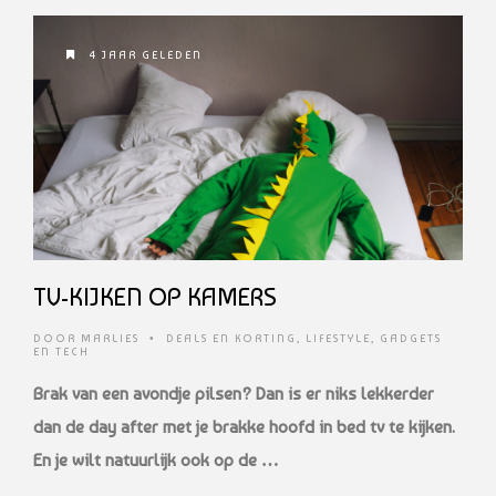
4 JAAR GELEDEN
TV-KIJKEN OP KAMERS
DOOR
MARLIES
•
DEALS EN KORTING
,
LIFESTYLE
,
GADGETS
EN TECH
Brak van een avondje pilsen? Dan is er niks lekkerder
dan de day after met je brakke hoofd in bed tv te kijken.
En je wilt natuurlijk ook op de …