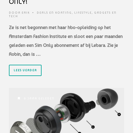
ONLY!
DOOR
ERIK
•
DEALS EN KORTING
,
LIFESTYLE
,
GADGETS EN
TECH
Ze is net begonnen met haar hbo-opleiding op het
Amsterdam Fashion Institute en sloot een paar maanden
geleden een Sim Only abonnement af bij Lebara. Zie je
Robin, dan is …
LEES VERDER
6 JAAR GELEDEN