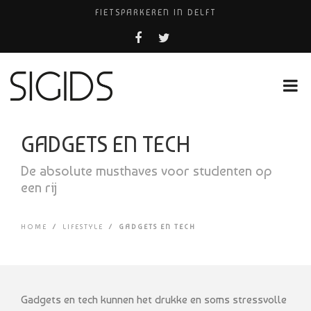
FIETSPARKEREN IN DELFT
PIZZERIA POMPEÏ ￼
BELEEF DE MAGIE VAN FILM BIJ KINEPOLIS
COCKTAILS ON THE SPOT!
HUISARTSENPRAKTIJK BINCK-ZORG
GADGETS EN TECH
De absolute musthaves voor studenten op
een rij
HOME
/
LIFESTYLE
/
GADGETS EN TECH
Gadgets en tech kunnen het drukke en soms stressvolle