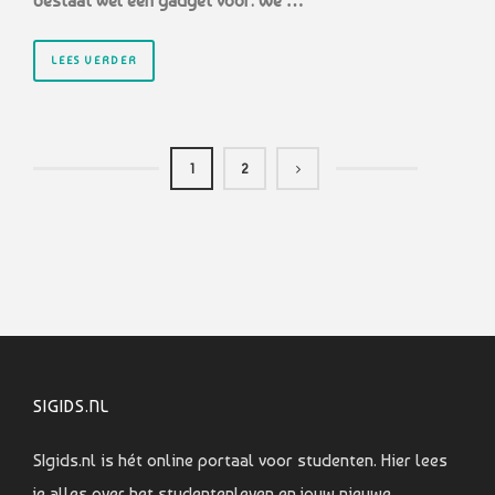
bestaat wel een
gadget voor. We …
LEES VERDER
1
2
SIGIDS.NL
SIgids.nl is hét online portaal voor studenten. Hier lees
je alles over het studentenleven en jouw nieuwe