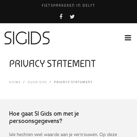
FIETSPARKEREN IN DELFT
PIZZERIA POMPEÏ ￼
USED PRODUCTS LEIDEN
BELEEF DE MAGIE VAN FILM BIJ KINEPOLIS
HUISARTSENPRAKTIJK BINCK-ZORG
PRIVACY STATEMENT
HOME
/
OVER ONS
/
PRIVACY STATEMENT
Hoe gaat SI Gids om met je
persoonsgegevens?
We hechten veel waarde aan je vertrouwen. Op deze