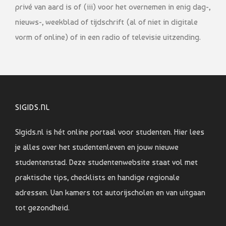
privé van aard is of (iii) voor het overnemen in enig dag-,
nieuws-, weekblad of tijdschrift (al of niet in digitale
vorm of online) of in een radio of televisie uitzending.
SIGIDS.NL
SIgids.nl is hét online portaal voor studenten. Hier lees
je alles over het studentenleven en jouw nieuwe
studentenstad. Deze studentenwebsite staat vol met
praktische tips, checklists en handige regionale
adressen. Van kamers tot autorijscholen en van uitgaan
tot gezondheid.