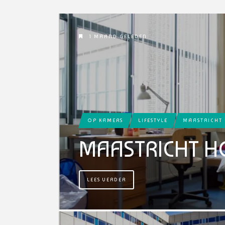
1 MAAND GELEDEN
OP KAMERS
LIFESTYLE
MAASTRICHT
MAASTRICHT H
LEES VERDER