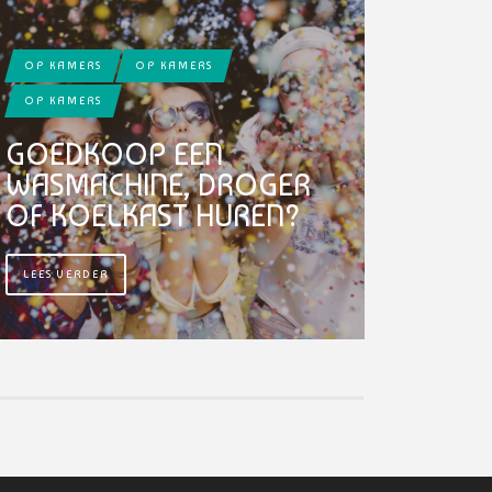
OP KAMERS
OP KAMERS
OP KAMERS
GOEDKOOP EEN
WASMACHINE, DROGER
OF KOELKAST HUREN?
LEES VERDER