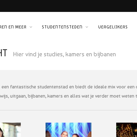
REN EN MEER
STUDENTENSTEDEN
VERGELIJKERS
 KINEPOLIS
HT
ORG
Hier vind je studies, kamers en bijbanen
s een fantastische studentenstad en biedt de ideale mix voor een on
ijs, uitgaan, bijbanen, kamers en alles wat je verder moet weten ti