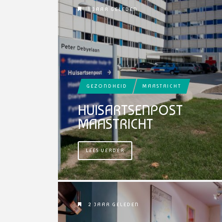
1 JAAR GELEDEN
GEZONDHEID
MAASTRICHT
HUISARTSENPOST
MAASTRICHT
LEES VERDER
2 JAAR GELEDEN