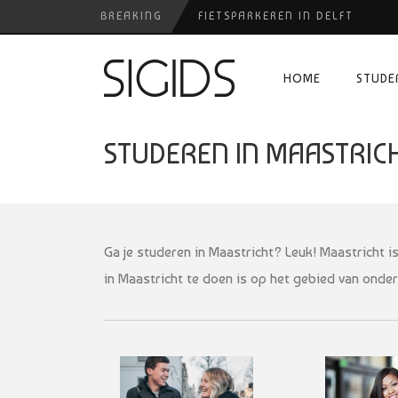
BREAKING
FIETSPARKEREN IN DELFT
PIZZERIA POMPEÏ ￼
HOME
STUDE
USED PRODUCTS LEIDEN
BELEEF DE MAGIE VAN FILM BIJ
STUDEREN IN MAASTRIC
HUISARTSENPRAKTIJK BINCK-Z
Ga je studeren in Maastricht? Leuk! Maastricht i
in Maastricht te doen is op het gebied van onderw