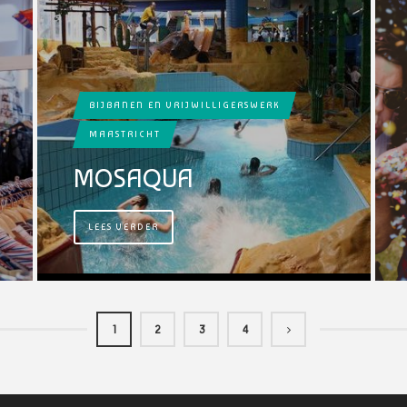
BIJBANEN EN VRIJWILLIGERSWERK
MAASTRICHT
MOSAQUA
LEES VERDER
1
2
3
4