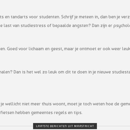
 en tandarts voor studenten. Schrijf je meteen in, dan ben je verze
 je last van studiestress of bepaalde angsten? Dan zijn er psychol
rten. Goed voor lichaam en geest, maar je ontmoet er ook weer le
g halen? Dan is het wel zo leuk om dit te doen in je nieuwe studie
je wellicht niet meer thuis woont, moet je toch weten hoe de ge
 fietsen hebben gemeentes regels en tips.
LAATSTE BERICHTEN UIT MAASTRICHT