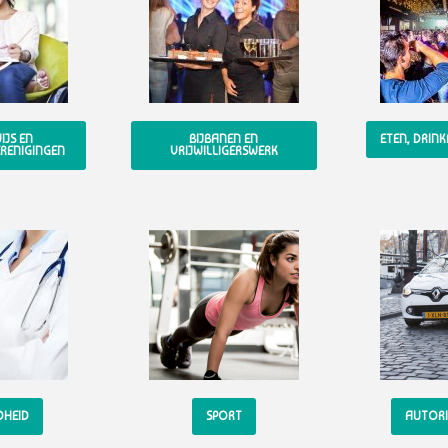
JS EN
BIJBANEN EN
ETEN, DRIN
RENIGINGEN
VRIJWILLIGERSWERK
DHEID
SPORT
AUTORI