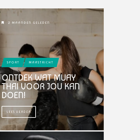
2 MAANDEN GELEDEN
SPORT
MAASTRICHT
ONTDEK WAT MUAY
THAI VOOR JOU KAN
DOEN!
LEES VERDER