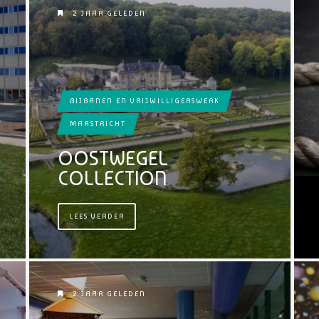
2 JAAR GELEDEN
BIJBANEN EN VRIJWILLIGERSWERK
MAASTRICHT
OOSTWEGEL
COLLECTION
LEES VERDER
2 JAAR GELEDEN