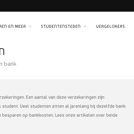
REN EN MEER
STUDENTENSTEDEN
VERGELIJKERS
 KINEPOLIS
N
ORG
en bank
rzekeringen. Een aantal van deze verzekeringen zijn
student. Veel studenten zitten al jarenlang bij dezelfde bank
en besparen op bankkosten. Lees onze artikelen over beide