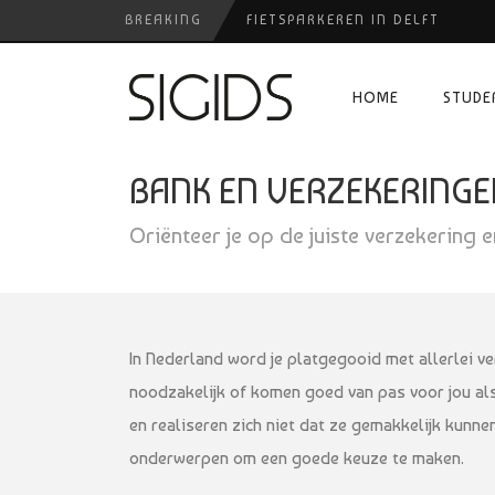
BREAKING
FIETSPARKEREN IN DELFT
PIZZERIA POMPEÏ ￼
HOME
STUDE
USED PRODUCTS LEIDEN
BELEEF DE MAGIE VAN FILM BIJ
BANK EN VERZEKERINGE
HUISARTSENPRAKTIJK BINCK-Z
Oriënteer je op de juiste verzekering 
In Nederland word je platgegooid met allerlei ve
noodzakelijk of komen goed van pas voor jou als 
en realiseren zich niet dat ze gemakkelijk kunn
onderwerpen om een goede keuze te maken.