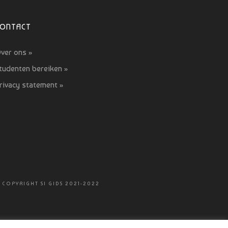
CONTACT
ver ons »
tudenten bereiken »
rivacy statement »
 COPYRIGHT SI GIDS 2021-2022