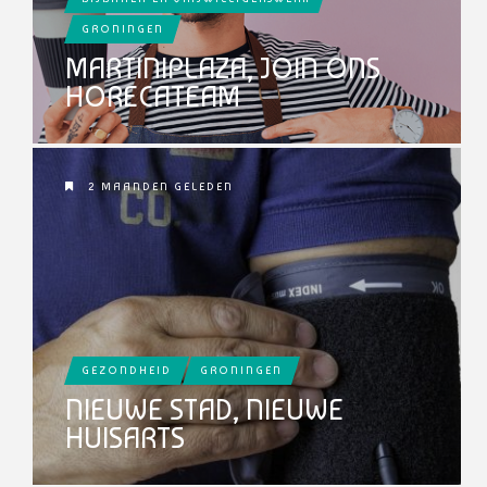
GRONINGEN
MARTINIPLAZA, JOIN ONS
HORECATEAM
2 MAANDEN GELEDEN
GEZONDHEID
GRONINGEN
NIEUWE STAD, NIEUWE
HUISARTS