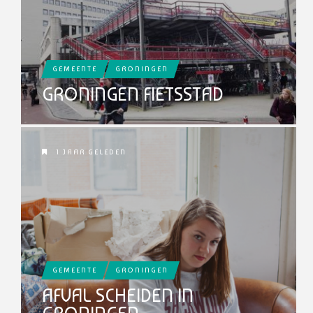
GEMEENTE
GRONINGEN
GRONINGEN FIETSSTAD
1 JAAR GELEDEN
GEMEENTE
GRONINGEN
AFVAL SCHEIDEN IN