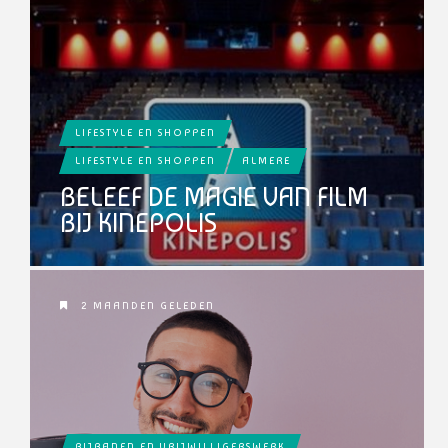
LIFESTYLE EN SHOPPEN
LIFESTYLE EN SHOPPEN
ALMERE
BELEEF DE MAGIE VAN FILM
BIJ KINEPOLIS
2 MAANDEN GELEDEN
BIJBANEN EN VRIJWILLIGERSWERK