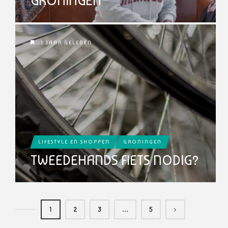
GRONINGEN
1 JAAR GELEDEN
LIFESTYLE EN SHOPPEN
GRONINGEN
TWEEDEHANDS FIETS NODIG?
1
2
3
…
5