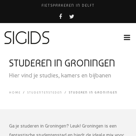
FIETSPARKEREN IN DELFT
PIZZERIA POMPEÏ ￼
USED PRODUCTS LEIDEN
BELEEF DE MAGIE VAN FILM BIJ KINEPOLIS
HUISARTSENPRAKTIJK BINCK-ZORG
STUDEREN IN GRONINGEN
Hier vind je studies, kamers en bijbanen
HOME
/
STUDENTENSTEDEN
/
STUDEREN IN GRONINGEN
Ga je studeren in Groningen? Leuk! Groningen is een
fantastische studentenstad en biedt de ideale mix voor