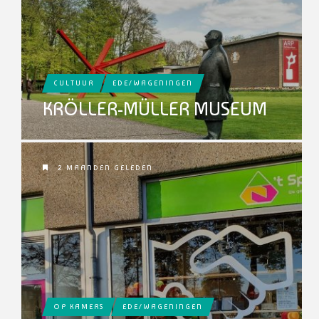
CULTUUR
EDE/WAGENINGEN
KRÖLLER-MÜLLER MUSEUM
2 MAANDEN GELEDEN
OP KAMERS
EDE/WAGENINGEN