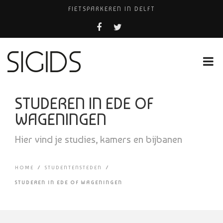
FIETSPARKEREN IN DELFT
PIZZERIA POMPEÏ ￼
USED PRODUCTS LEIDEN
BELEEF DE MAGIE VAN FILM BIJ KINEPOLIS
HUISARTSENPRAKTIJK BINCK-ZORG
STUDEREN IN EDE OF
WAGENINGEN
Hier vind je studies, kamers en bijbanen
HOME
/
STUDENTENSTEDEN
/
STUDEREN IN EDE OF WAGENINGEN