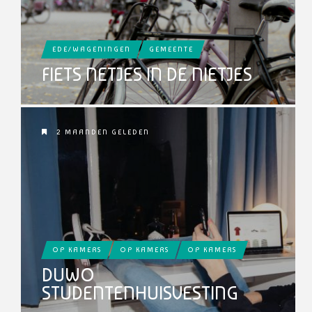
EDE/WAGENINGEN
GEMEENTE
FIETS NETJES IN DE NIETJES
2 MAANDEN GELEDEN
OP KAMERS
OP KAMERS
OP KAMERS
DUWO
STUDENTENHUISVESTING