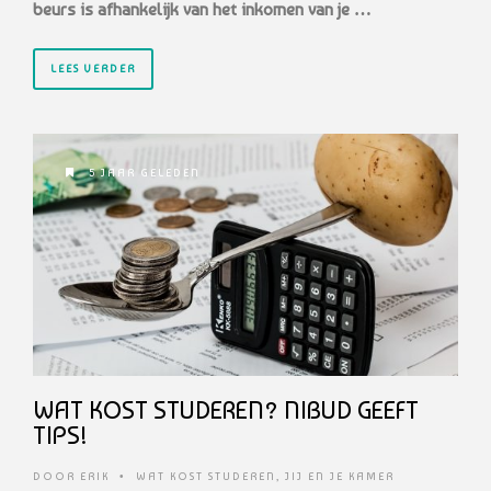
beurs is afhankelijk van
het inkomen van je …
LEES VERDER
5 JAAR GELEDEN
WAT KOST STUDEREN? NIBUD GEEFT
TIPS!
DOOR
ERIK
•
WAT KOST STUDEREN
,
JIJ EN JE KAMER