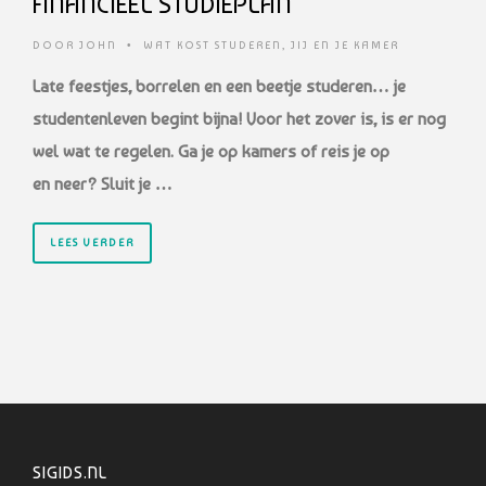
FINANCIEEL STUDIEPLAN
DOOR
JOHN
•
WAT KOST STUDEREN
,
JIJ EN JE KAMER
Late feestjes, borrelen en een beetje studeren… je
studentenleven begint bijna! Voor het zover is, is er nog
wel wat te regelen. Ga je op kamers of reis je op
en neer? Sluit je …
LEES VERDER
SIGIDS.NL