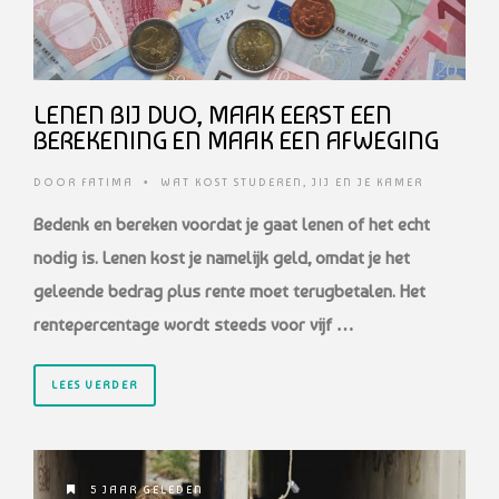
LENEN BIJ DUO, MAAK EERST EEN
BEREKENING EN MAAK EEN AFWEGING
DOOR
FATIMA
•
WAT KOST STUDEREN
,
JIJ EN JE KAMER
Bedenk en bereken voordat je gaat lenen of het echt
nodig is. Lenen kost je namelijk
geld, omdat je het
geleende bedrag plus rente moet terugbetalen. Het
rentepercentage
wordt steeds voor vijf …
LEES VERDER
5 JAAR GELEDEN