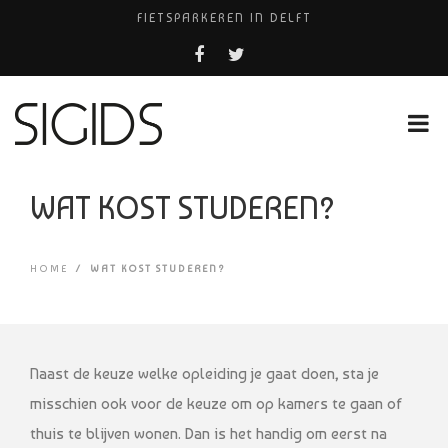
FIETSPARKEREN IN DELFT
PIZZERIA POMPEÏ ￼
USED PRODUCTS LEIDEN
BELEEF DE MAGIE VAN FILM BIJ KINEPOLIS
HUISARTSENPRAKTIJK BINCK-ZORG
WAT KOST STUDEREN?
HOME
/
WAT KOST STUDEREN?
Naast de keuze welke opleiding je gaat doen, sta je
misschien ook voor de keuze om op kamers te gaan of
thuis te blijven wonen. Dan is het handig om eerst na