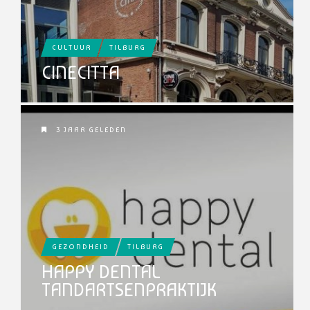
CULTUUR
TILBURG
CINECITTA
3 JAAR GELEDEN
GEZONDHEID
TILBURG
HAPPY DENTAL
TANDARTSENPRAKTIJK