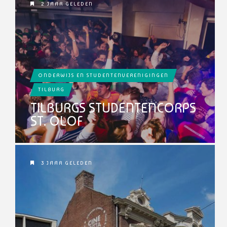
2 JAAR GELEDEN
ONDERWIJS EN STUDENTENVERENIGINGEN
TILBURG
TILBURGS STUDENTENCORPS
ST. OLOF
3 JAAR GELEDEN