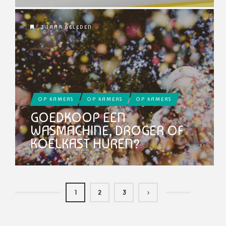
3 JAAR GELEDEN
OP KAMERS
OP KAMERS
OP KAMERS
GOEDKOOP EEN
WASMACHINE, DROGER OF
KOELKAST HUREN?
1
2
3