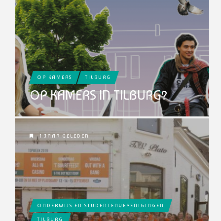
OP KAMERS
TILBURG
OP KAMERS IN TILBURG?
1 JAAR GELEDEN
ONDERWIJS EN STUDENTENVERENIGINGEN
TILBURG