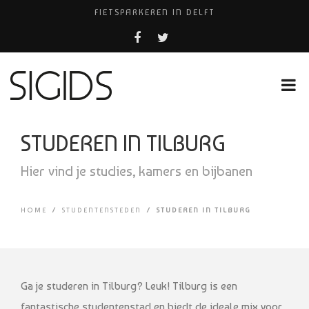
FIETSPARKEREN IN DELFT
PIZZERIA POMPEÏ ￼
USED PRODUCTS LEIDEN
BELEEF DE MAGIE VAN FILM BIJ KINEPOLIS
HUISARTSENPRAKTIJK BINCK-ZORG
STUDEREN IN TILBURG
Hier vind je studies, kamers en bijbanen
HOME
/
STUDENTENSTEDEN
/
STUDEREN IN TILBURG
Ga je studeren in Tilburg? Leuk! Tilburg is een
fantastische studentenstad en biedt de ideale mix voor