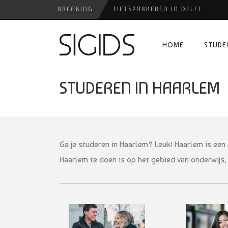
BREAKING
FIETSPARKEREN IN DELFT
PIZZERIA POMPEÏ ￼
HOME
STUDE
USED PRODUCTS LEIDEN
BELEEF DE MAGIE VAN FILM BIJ
STUDEREN IN HAARLEM
HUISARTSENPRAKTIJK BINCK-Z
Ga je studeren in Haarlem? Leuk! Haarlem is een 
Haarlem te doen is op het gebied van onderwijs, 