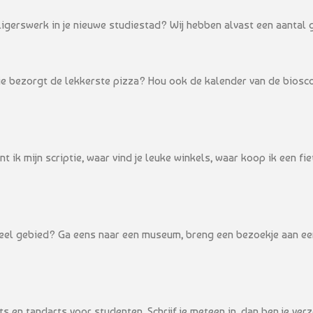
lligerswerk in je nieuwe studiestad? Wij hebben alvast een aantal 
 wie bezorgt de lekkerste pizza? Hou ook de kalender van de bios
t ik mijn scriptie, waar vind je leuke winkels, waar koop ik een fi
eel gebied? Ga eens naar een museum, breng een bezoekje aan een 
 en tandarts voor studenten. Schrijf je meteen in, dan ben je verze