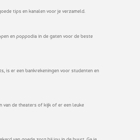
goede tips en kanalen voor je verzameld.
copen en poppodia in de gaten voor de beste
ets, is er een bankrekeningen voor studenten en
van de theaters of kijk of er een leuke
kerd van goede zorg bij jou in de buurt. Ga je