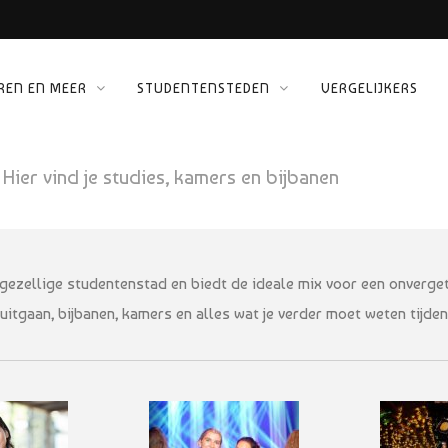
REN EN MEER
STUDENTENSTEDEN
VERGELIJKERS
 KINEPOLIS
ORG
Hier vind je studies, kamers en bijbanen
gezellige studentenstad en biedt de ideale mix voor een onvergetel
uitgaan, bijbanen, kamers en alles wat je verder moet weten tijden