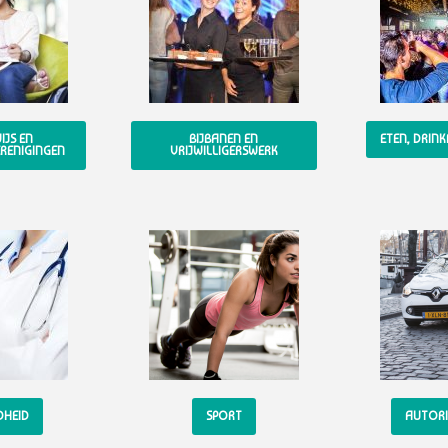
JS EN
BIJBANEN EN
ETEN, DRIN
RENIGINGEN
VRIJWILLIGERSWERK
DHEID
SPORT
AUTORI