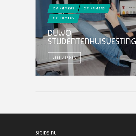
OP KAMERS
OP KAMERS
OP KAMERS
DUWO
STUDENTENHUISVESTIN
LEES VERDER
SIGIDS.NL