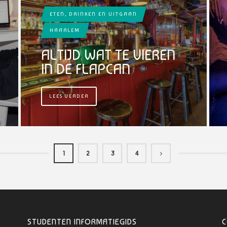
ETEN, DRINKEN EN UITGAAN
HAARLEM
ALTIJD WAT TE VIEREN
G
IN DE FLAPCAN
LEES VERDER
1
2
3
4
STUDENTEN INFORMATIEGIDS