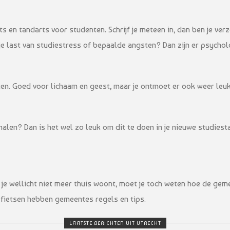
 en tandarts voor studenten. Schrijf je meteen in, dan ben je verze
 je last van studiestress of bepaalde angsten? Dan zijn er psychol
rten. Goed voor lichaam en geest, maar je ontmoet er ook weer le
g halen? Dan is het wel zo leuk om dit te doen in je nieuwe studie
je wellicht niet meer thuis woont, moet je toch weten hoe de ge
 fietsen hebben gemeentes regels en tips.
LAATSTE BERICHTEN UIT UTRECHT