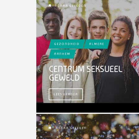
1 JAAR GELEDEN
GEZONDHEID
ALMERE
ARNHEM
CENTRUM SEKSUEEL
GEWELD
LEES VERDER
3 JAAR GELEDEN