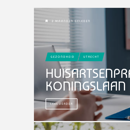
2 MAANDEN GELEDEN
GEZONDHEID
UTRECHT
HUISARTSENPR
KONINGSLAAN
LEES VERDER