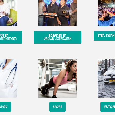
JS EN
BIJBANEN EN
ETEN, DRIN
RENIGINGEN
VRIJWILLIGERSWERK
DHEID
SPORT
AUTORI