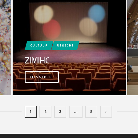
CULTUUR
UTRECHT
ZIMIHC
LEES VERDER
1
2
3
…
5