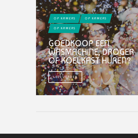
OP KAMERS
OP KAMERS
OP KAMERS
GOEDKOOP EEN
WASMACHINE, DROGER
OF KOELKAST HUREN?
LEES VERDER