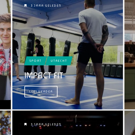
3 JAAR GELEDEN
SPORT
UTRECHT
IMPACT FIT
LEES VERDER
3 JAAR GELEDEN