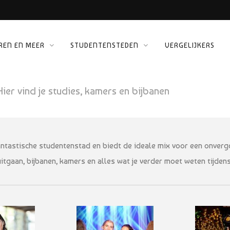
REN EN MEER
STUDENTENSTEDEN
VERGELIJKERS
 KINEPOLIS
ORG
Hier vind je studies, kamers en bijbanen
antastische studentenstad en biedt de ideale mix voor een onvergete
itgaan, bijbanen, kamers en alles wat je verder moet weten tijdens 