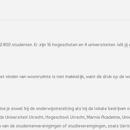
.800 studenten. Er zijn 16 hogescholen en 4 universiteiten. Wil jij
Het vinden van woonruimte is niet makkelijk, want de druk op de w
doe je zowel bij de onderwijsinstelling als bij de lokale bedrijven 
n de Universiteit Utrecht, Hogeschool Utrecht, Marnix Academie, Un
n van de studentenverenigingen of studieverenigingen, zoals Verit