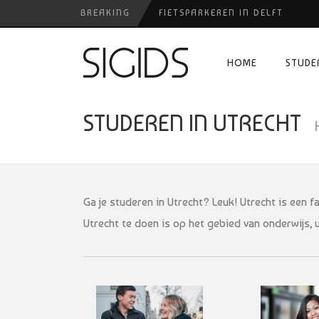
BREAKING
FIETSPARKEREN IN DELFT
PIZZERIA POMPEÏ ￼
HOME
STUDE
USED PRODUCTS LEIDEN
BELEEF DE MAGIE VAN FILM BIJ
STUDEREN IN UTRECHT
HUISARTSENPRAKTIJK BINCK-Z
Ga je studeren in Utrecht? Leuk! Utrecht is een f
Utrecht te doen is op het gebied van onderwijs, u