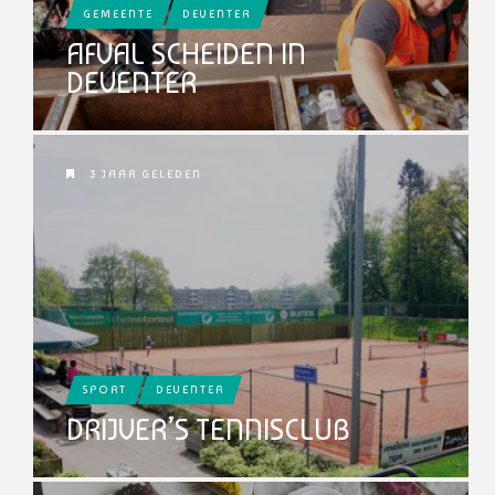
GEMEENTE
DEVENTER
AFVAL SCHEIDEN IN
DEVENTER
3 JAAR GELEDEN
SPORT
DEVENTER
DRIJVER’S TENNISCLUB