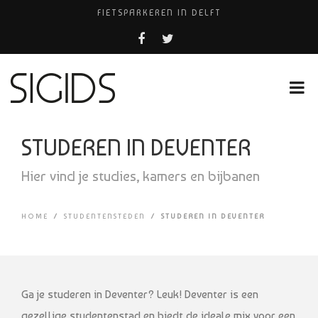
FIETSPARKEREN IN DELFT
PIZZERIA POMPEÏ ￼
USED PRODUCTS LEIDEN
BELEEF DE MAGIE VAN FILM BIJ KINEPOLIS
HUISARTSENPRAKTIJK BINCK-ZORG
STUDEREN IN DEVENTER
Hier vind je studies, kamers en bijbanen
HOME
/
STUDENTENSTEDEN
/
STUDEREN IN DEVENTER
Ga je studeren in Deventer? Leuk! Deventer is een
gezellige studentenstad en biedt de ideale mix voor een