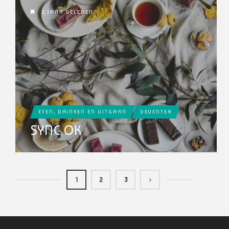
3 JAAR GELEDEN
ETEN, DRINKEN EN UITGAAN
DEVENTER
SYNC OK
1
2
3