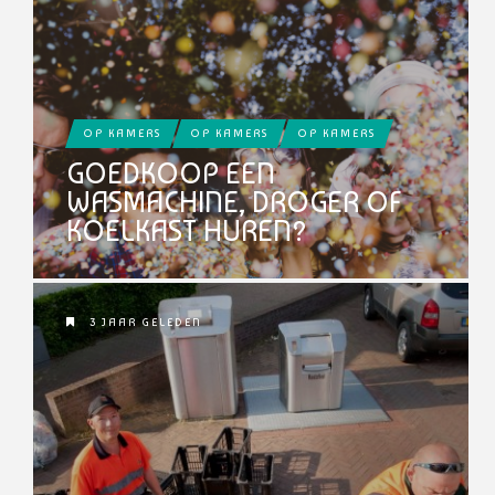
OP KAMERS
OP KAMERS
OP KAMERS
GOEDKOOP EEN
WASMACHINE, DROGER OF
KOELKAST HUREN?
3 JAAR GELEDEN