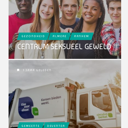
GEZONDHEID
ALMERE
ARNHEM
CENTRUM SEKSUEEL GEWELD
1 JAAR GELEDEN
GEMEENTE
DEVENTER