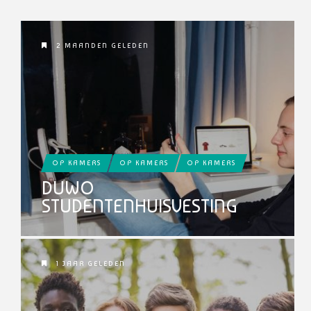
2 MAANDEN GELEDEN
OP KAMERS
OP KAMERS
OP KAMERS
DUWO
STUDENTENHUISVESTING
1 JAAR GELEDEN