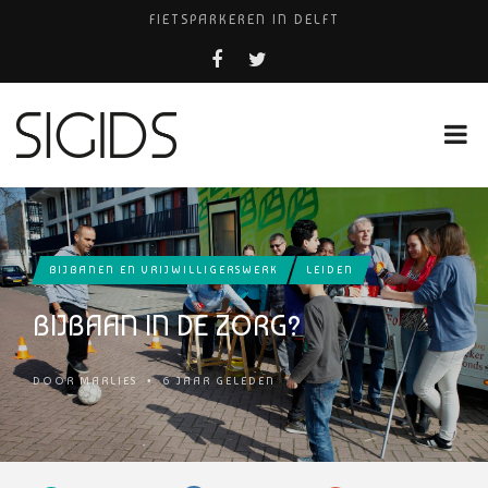
FIETSPARKEREN IN DELFT
PIZZERIA POMPEÏ ￼
BELEEF DE MAGIE VAN FILM BIJ KINEPOLIS
COCKTAILS ON THE SPOT!
HUISARTSENPRAKTIJK BINCK-ZORG
BIJBANEN EN VRIJWILLIGERSWERK
LEIDEN
BIJBAAN IN DE ZORG?
DOOR
MARLIES
•
6 JAAR GELEDEN