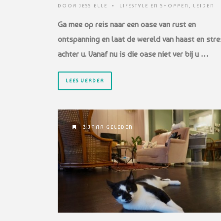
DOOR
JESSIELLE
•
LIFESTYLE EN SHOPPEN
,
LEIDEN
Ga mee op reis naar een oase van rust en
ontspanning en laat de wereld van haast en stre
achter u. Vanaf nu is die oase niet ver bij u …
LEES VERDER
3 JAAR GELEDEN