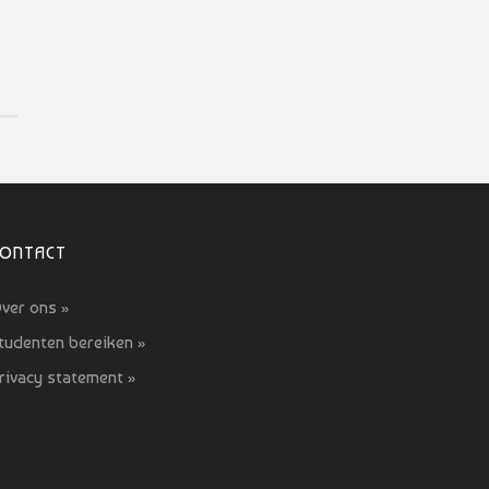
CONTACT
ver ons »
tudenten bereiken »
rivacy statement »