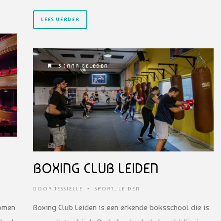
LEES VERDER
3 JAAR GELEDEN
BOXING CLUB LEIDEN
DOOR
JESSIELLE
•
SPORT
,
LEIDEN
komen
Boxing Club Leiden is een erkende boksschool die is