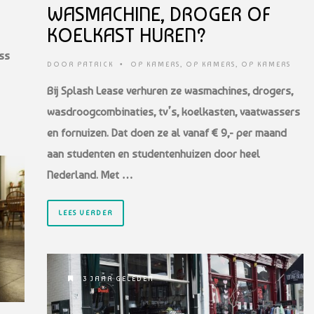
WASMACHINE, DROGER OF
KOELKAST HUREN?
ss
DOOR
PATRICK
•
OP KAMERS
,
OP KAMERS
,
OP KAMERS
Bij Splash Lease verhuren ze wasmachines, drogers,
wasdroogcombinaties, tv’s, koelkasten, vaatwassers
en fornuizen. Dat doen ze al vanaf € 9,- per maand
aan studenten en studentenhuizen door heel
Nederland. Met …
LEES VERDER
3 JAAR GELEDEN