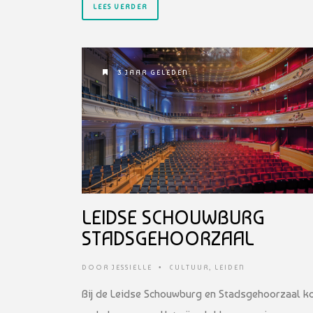
LEES VERDER
3 JAAR GELEDEN
LEIDSE SCHOUWBURG
STADSGEHOORZAAL
DOOR
JESSIELLE
•
CULTUUR
,
LEIDEN
Bij de Leidse Schouwburg en Stadsgehoorzaal 