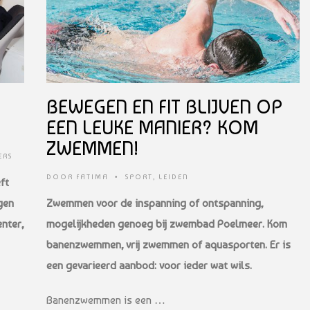
BEWEGEN EN FIT BLIJVEN OP
EEN LEUKE MANIER? KOM
ZWEMMEN!
ERS
DOOR
FATIMA
•
SPORT
,
LEIDEN
ft
gen
Zwemmen voor de inspanning of ontspanning,
nter,
mogelijkheden genoeg bij zwembad Poelmeer. Kom
banenzwemmen, vrij zwemmen of aquasporten. Er is
een gevarieerd aanbod: voor ieder wat wils.
Banenzwemmen is een …