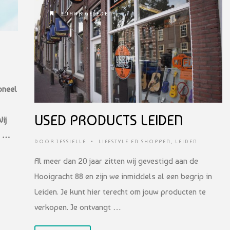
3 JAAR GELEDEN
oneel
USED PRODUCTS LEIDEN
ij
n …
DOOR
JESSIELLE
•
LIFESTYLE EN SHOPPEN
,
LEIDEN
Al meer dan 20 jaar zitten wij gevestigd aan de
Hooigracht 88 en zijn we inmiddels al een begrip in
Leiden. Je kunt hier terecht om jouw producten te
verkopen. Je ontvangt …