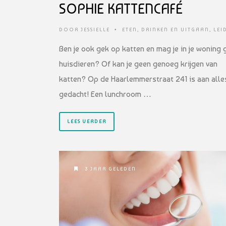
SOPHIE KATTENCAFÉ
DOOR
JESSIELLE
•
ETEN, DRINKEN EN UITGAAN
,
LEI
Ben je ook gek op katten en mag je in je woning 
huisdieren? Of kan je geen genoeg krijgen van
katten? Op de Haarlemmerstraat 241 is aan alle
gedacht! Een lunchroom …
LEES VERDER
3 JAAR GELEDEN