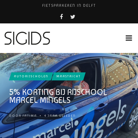
FIETSPARKEREN IN DELFT
PIZZERIA POMPEÏ ￼
USED PRODUCTS LEIDEN
BELEEF DE MAGIE VAN FILM BIJ KINEPOLIS
HUISARTSENPRAKTIJK BINCK-ZORG
AUTORIJSCHOLEN
MAASTRICHT
5% KORTING BIJ RIJSCHOOL
MARCEL MINGELS
DOOR
FATIMA
•
4 JAAR GELEDEN