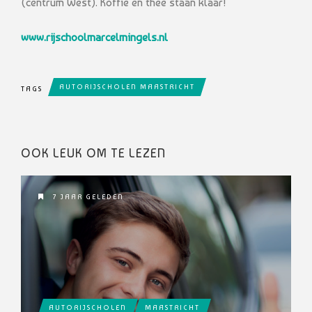
(centrum West). Koffie en thee staan klaar!
www.rijschoolmarcelmingels.nl
AUTORIJSCHOLEN MAASTRICHT
TAGS
OOK LEUK OM TE LEZEN
7 JAAR GELEDEN
AUTORIJSCHOLEN
MAASTRICHT