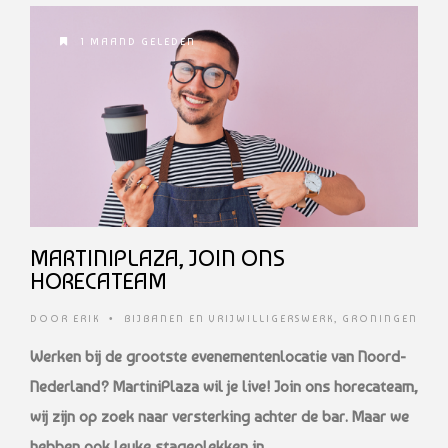
1 MAAND GELEDEN
MARTINIPLAZA, JOIN ONS
HORECATEAM
DOOR
ERIK
•
BIJBANEN EN VRIJWILLIGERSWERK
,
GRONINGEN
Werken bij de grootste evenementenlocatie van Noord-
Nederland? MartiniPlaza wil je live! Join ons horecateam,
wij zijn op zoek naar versterking achter de bar. Maar we
hebben ook leuke stageplekken in …