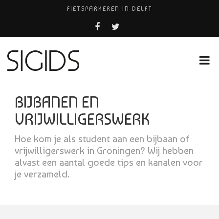
FIETSPARKEREN IN DELFT
FIETS KWIJT IN TILBURG?
PIZZERIA POMPEÏ ￼
USED PRODUCTS LEIDEN
HUISARTSENPRAKTIJK BINCK-ZORG
BIJBANEN EN
VRIJWILLIGERSWERK
Hoe kom je als student aan een bijbaan of
vrijwilligerswerk in Groningen? Wij hebben
alvast een aantal goede tips en kanalen voor
je verzameld.