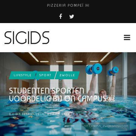
PIZZERIA POMPEÏ ￼
BELEEF DE MAGIE VAN FILM BIJ KINEPOLIS
COCKTAILS ON THE SPOT!
FIETS WEG? BEL FIETSDEPOT AMSTERDAM!
HUISARTSENPRAKTIJK BINCK-ZORG
LIFESTYLE
SPORT
ZWOLLE
STUDENTEN SPORTEN
VOORDELIG BIJ ON CAMPUS￼
DOOR
JESSIELLE
•
3 JAAR GELEDEN
ON CAMPUS_ZWEMBADSHOOT