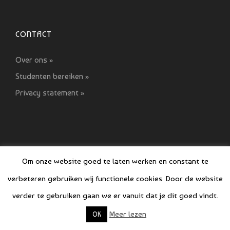
CONTACT
Over ons »
Studenten bereiken »
Privacy statement »
Om onze website goed te laten werken en constant te
verbeteren gebruiken wij functionele cookies. Door de website
© COPYRIGHT SI GIDS 2021-2022
verder te gebruiken gaan we er vanuit dat je dit goed vindt.
Meer lezen
OK