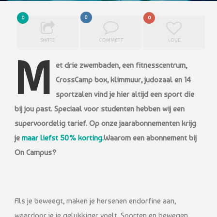
0
0
0
SHARE
COMMENT
LOVE
M
et drie zwembaden, een fitnesscentrum,
CrossCamp box, klimmuur, judozaal en 14
sportzalen vind je hier altijd een sport die
bij jou past. Speciaal voor studenten hebben wij een
supervoordelig tarief. Op onze jaarabonnementen krijg
je
maar liefst 50% korting.
Waarom een abonnement bij
On Campus?
Als je beweegt, maken je hersenen endorfine aan,
waardoor je je gelukkiger voelt. Sporten en bewegen