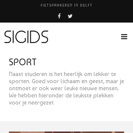
FIETSPARKEREN IN DELFT
PIZZERIA POMPEÏ ￼
BELEEF DE MAGIE VAN FILM BIJ KINEPOLIS
COCKTAILS ON THE SPOT!
HUISARTSENPRAKTIJK BINCK-ZORG
SPORT
Naast studeren is het heerlijk om lekker te
sporten. Goed voor lichaam en geest, maar je
ontmoet er ook weer leuke nieuwe mensen.
We hebben hieronder de leukste plekken
voor je neergezet