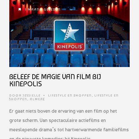
1 MAAND GELEDEN
BELEEF DE MAGIE VAN FILM BIJ
KINEPOLIS
DOOR
JESSIELLE
•
LIFESTYLE EN SHOPPEN
,
LIFESTYLE EN
SHOPPEN
,
ALMERE
Er gaat niets boven de ervaring van een film op het
grote scherm. Van spectaculaire actiefilms en
meeslepende drama’s tot hartverwarmende familiefilms
en de nieuwste komedies: bij Kinepolis …