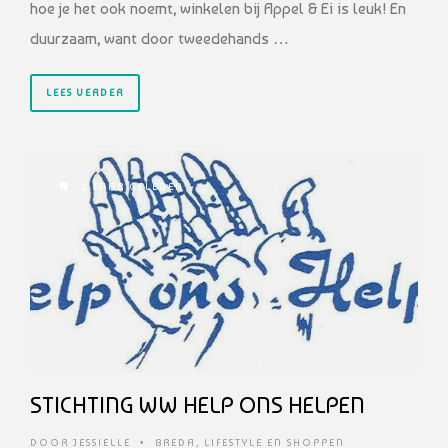
hoe je het ook noemt, winkelen bij Appel & Ei is leuk! En
duurzaam, want door tweedehands …
LEES VERDER
2 JAAR GELEDEN
STICHTING WW HELP ONS HELPEN
DOOR
JESSIELLE
•
BREDA
,
LIFESTYLE EN SHOPPEN