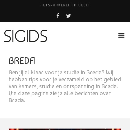
FIETSPARKEREN IN DELFT
FIETS KWIJT IN TILBURG?
PIZZERIA POMPEÏ ￼
USED PRODUCTS LEIDEN
HUISARTSENPRAKTIJK BINCK-ZORG
BREDA
Ben jij al klaar voor je studie in Breda? Wij
hebben tips voor je verzameld op het gebied
van kamers, studie en ontspanning in Breda.
Via deze pagina zie je alle berichten over
Breda.