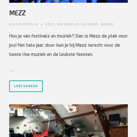
MEZZ
DOOR
PATRICK
•
ETEN, DRINKEN EN UITGAAN
,
BREDA
Hou je van festivals en muziek? Dan is Mezz de plek voor
jou! Het hele jaar door kun je
bij Mezz terecht voor de
beste live muziek en de leukste feesten.
…
LEES VERDER
2 JAAR GELEDEN