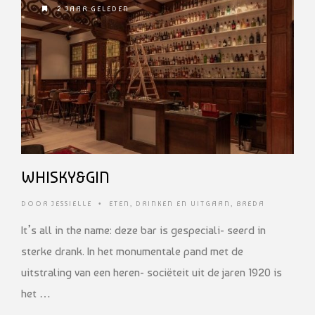
2 JAAR GELEDEN
WHISKY&GIN
DOOR
JESSIELLE
•
ETEN, DRINKEN EN UITGAAN
,
BREDA
It’s all in the name: deze bar is gespeciali- seerd in
sterke drank. In het monumentale pand met de
uitstraling van een heren- sociëteit uit de jaren 1920 is
het …