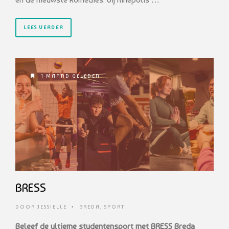
LEES VERDER
1 MAAND GELEDEN
BRESS
DOOR
JESSIELLE
•
BREDA
,
SPORT
Beleef de ultieme studentensport met BRESS Breda