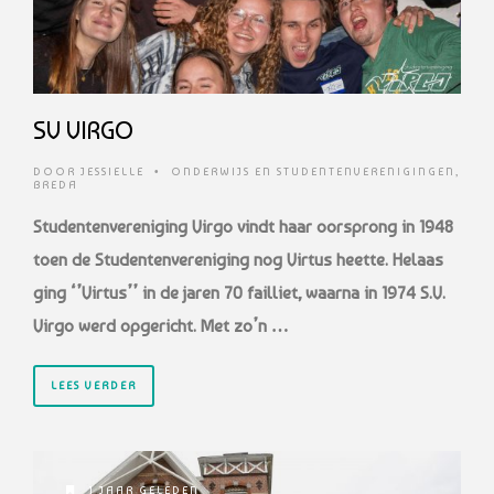
SV VIRGO
DOOR
JESSIELLE
•
ONDERWIJS EN STUDENTENVERENIGINGEN
,
BREDA
Studentenvereniging Virgo vindt haar oorsprong in 1948
toen de Studentenvereniging
nog Virtus heette. Helaas
ging ‘’Virtus’’ in de jaren 70 failliet, waarna in 1974 S.V.
Virgo
werd opgericht. Met zo’n …
LEES VERDER
1 JAAR GELEDEN