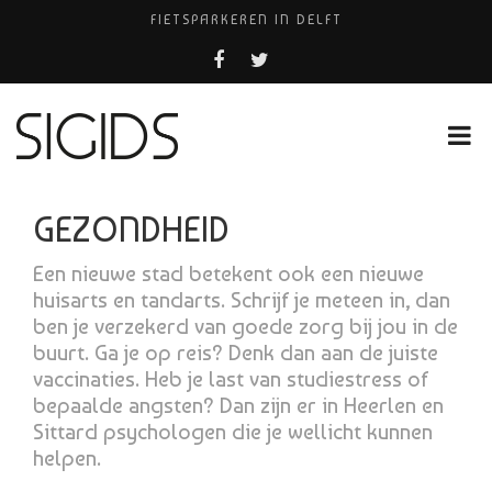
FIETSPARKEREN IN DELFT
PIZZERIA POMPEÏ ￼
BELEEF DE MAGIE VAN FILM BIJ KINEPOLIS
COCKTAILS ON THE SPOT!
HUISARTSENPRAKTIJK BINCK-ZORG
GEZONDHEID
Een nieuwe stad betekent ook een nieuwe
huisarts en tandarts. Schrijf je meteen in, dan
ben je verzekerd van goede zorg bij jou in de
buurt. Ga je op reis? Denk dan aan de juiste
vaccinaties. Heb je last van studiestress of
bepaalde angsten? Dan zijn er in Heerlen en
Sittard psychologen die je wellicht kunnen
helpen.