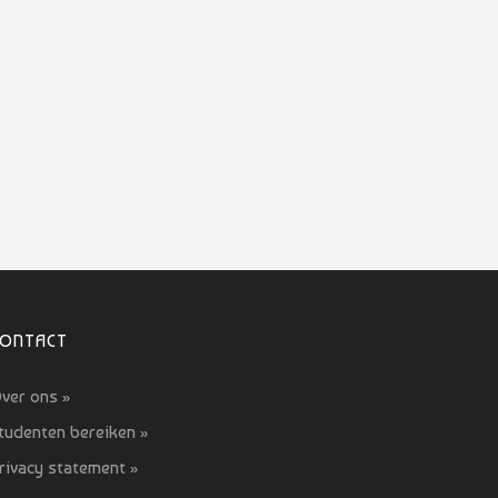
CONTACT
ver ons »
tudenten bereiken »
rivacy statement »