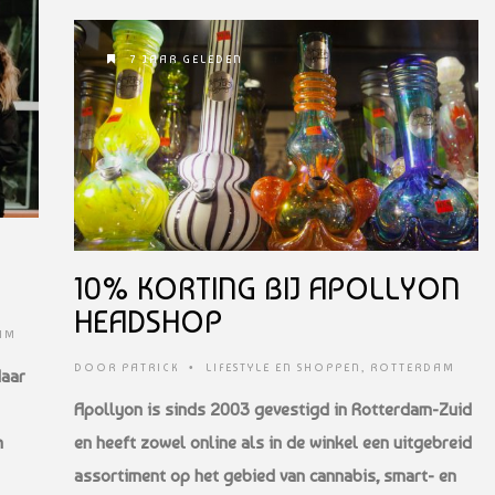
7 JAAR GELEDEN
10% KORTING BIJ APOLLYON
HEADSHOP
AM
DOOR
PATRICK
•
LIFESTYLE EN SHOPPEN
,
ROTTERDAM
daar
Apollyon is sinds 2003 gevestigd in Rotterdam-Zuid
m
en heeft zowel online als in de winkel een uitgebreid
assortiment op het gebied van cannabis, smart- en