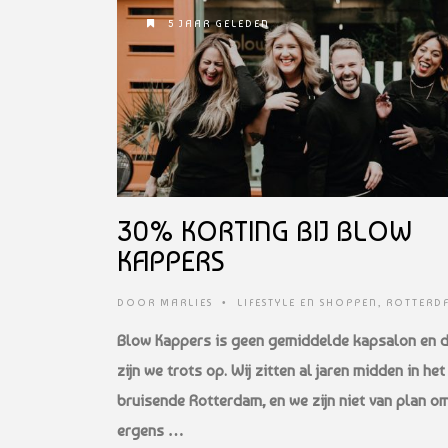
5 JAAR GELEDEN
30% KORTING BIJ BLOW
KAPPERS
DOOR
MARLIES
•
LIFESTYLE EN SHOPPEN
,
ROTTERD
Blow Kappers is geen gemiddelde kapsalon en 
zijn we trots op. Wij zitten al jaren midden in het
bruisende Rotterdam, en we zijn niet van plan o
ergens …