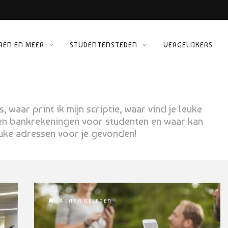
REN EN MEER
STUDENTENSTEDEN
VERGELIJKERS
 KINEPOLIS
ORG
waar print ik mijn scriptie, waar vind je leuke
 een bankrekeningen voor studenten en waar kan
uke adressen voor je gevonden!
4 JAAR GELEDEN