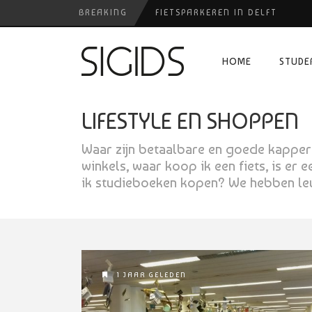
BREAKING
FIETSPARKEREN IN DELFT
PIZZERIA POMPEÏ ￼
HOME
STUDE
USED PRODUCTS LEIDEN
BELEEF DE MAGIE VAN FILM BIJ
LIFESTYLE EN SHOPPEN
HUISARTSENPRAKTIJK BINCK-Z
Waar zijn betaalbare en goede kappers, 
winkels, waar koop ik een fiets, is er
ik studieboeken kopen? We hebben le
1 JAAR GELEDEN