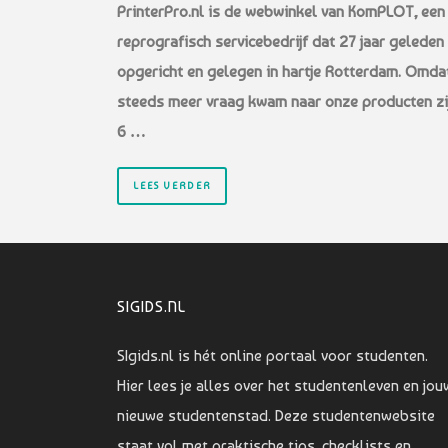
PrinterPro.nl is de webwinkel van KomPLOT, een
reprografisch servicebedrijf dat 27 jaar geleden 
opgericht en gelegen in hartje Rotterdam. Omda
steeds meer vraag kwam naar onze producten zi
6 …
LEES VERDER
SIGIDS.NL
SIgids.nl is hét online portaal voor studenten.
Hier lees je alles over het studentenleven en jou
nieuwe studentenstad. Deze studentenwebsite
staat vol met praktische tips, checklists en