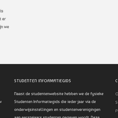
is
t er
jn we
STUDENTEN INFORMATIEGIDS
Naast de studentenwebsite hebben we de fysieke
O
w
Studenten Informatiegids die ieder jaar via de
S
onderwijsinstellingen en studentenverenigingen
P
aan eerstejaars studenten gegeven wordt. Deze