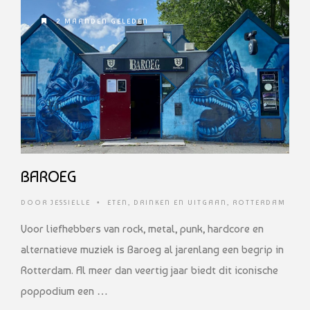
2 MAANDEN GELEDEN
BAROEG
DOOR
JESSIELLE
•
ETEN, DRINKEN EN UITGAAN
,
ROTTERDAM
Voor liefhebbers van rock, metal, punk, hardcore en
alternatieve muziek is Baroeg al jarenlang een begrip in
Rotterdam. Al meer dan veertig jaar biedt dit iconische
poppodium een …