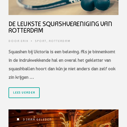
DE LEUKSTE SQUASHVERENIGING VAN
ROTTERDAM
DOOR
ERIK
•
SPORT
,
ROTTERDAM
Squashen bij Victoria is een beleving. Als je binnenkomt
in de indrukwekkende hal en overal het gekletter van
squashballen hoort dan kún je niet anders dan zelf ook
zin krijgen …
LEES VERDER
3 JAAR GELEDEN