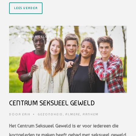
LEES VERDER
1 JAAR GELEDEN
CENTRUM SEKSUEEL GEWELD
DOOR
ERIK
•
GEZONDHEID
,
ALMERE
,
ARNHEM
Het Centrum Seksueel Geweld is er voor iedereen die
kortgeleden te maken heeft gehad met seksueel geweld.