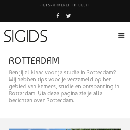
FIETSPARKEREN IN DELFT
PIZZERIA POMPEÏ ￼
USED PRODUCTS LEIDEN
BELEEF DE MAGIE VAN FILM BIJ KINEPOLIS
HUISARTSENPRAKTIJK BINCK-ZORG
ROTTERDAM
Ben jij al klaar voor je studie in Rotterdam?
Wij hebben tips voor je verzameld op het
gebied van kamers, studie en ontspanning in
Rotterdam. Via deze pagina zie je alle
berichten over Rotterdam.