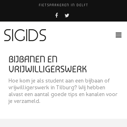
FIETSPARKEREN IN DELFT
PIZZERIA POMPEÏ ￼
BELEEF DE MAGIE VAN FILM BIJ KINEPOLIS
COCKTAILS ON THE SPOT!
HUISARTSENPRAKTIJK BINCK-ZORG
BIJBANEN EN
VRIJWILLIGERSWERK
Hoe kom je als student aan een bijbaan of
vrijwilligerswerk in Tilburg? Wij hebben
alvast een aantal goede tips en kanalen voor
je verzameld.