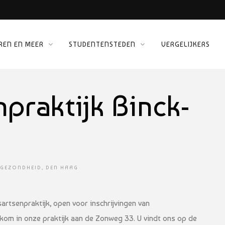
REN EN MEER
STUDENTENSTEDEN
VERGELIJKERS
 KINEPOLIS
ORG
npraktijk Binck-
GEZONDHEID
,
DEN HAAG
sartsenpraktijk, open voor inschrijvingen van
kom in onze praktijk aan de Zonweg 33. U vindt ons op de