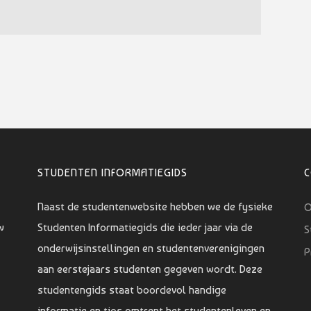
STUDENTEN INFORMATIEGIDS
Naast de studentenwebsite hebben we de fysieke
O
w
Studenten Informatiegids die ieder jaar via de
S
onderwijsinstellingen en studentenverenigingen
P
aan eerstejaars studenten gegeven wordt. Deze
studentengids staat boordevol handige
informatie en tips omtrent het studentenleven en