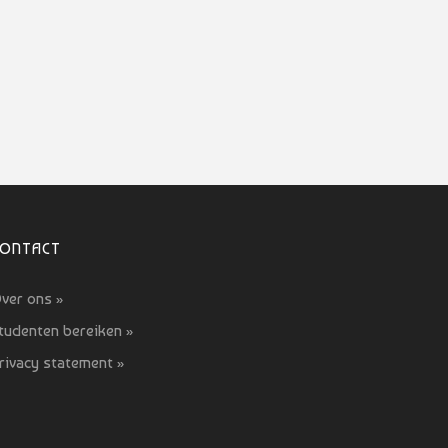
CONTACT
ver ons »
tudenten bereiken »
rivacy statement »