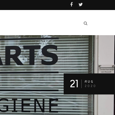
21
AUG
2020