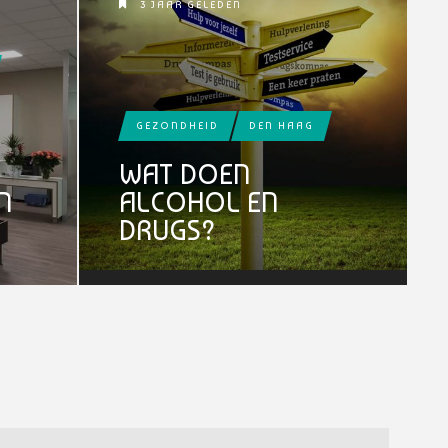
3 JAAR GELEDEN
GEZONDHEID
DEN HAAG
WAT DOEN
N
ALCOHOL EN
DRUGS?