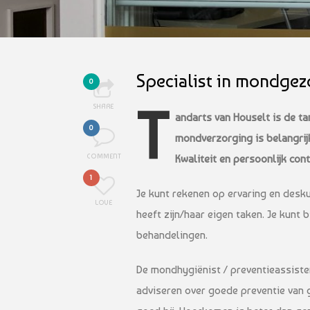
Specialist in mondge
0
T
SHARE
andarts van Houselt is de t
0
mondverzorging is belangrijk
COMMENT
Kwaliteit en persoonlijk cont
1
Je kunt rekenen op ervaring en desku
LOVE
heeft zijn/haar eigen taken. Je kunt
behandelingen.
De mondhygiënist / preventieassisten
adviseren over goede preventie van 