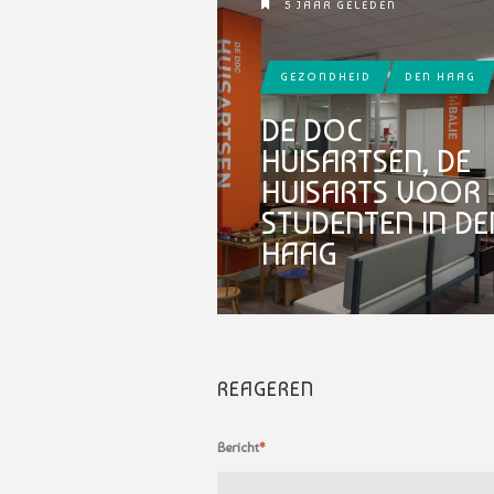
5 JAAR GELEDEN
GEZONDHEID
DEN HAAG
DE DOC
HUISARTSEN, DE
HUISARTS VOOR
STUDENTEN IN DE
HAAG
REAGEREN
Bericht
*