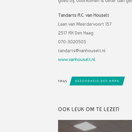
goed bij. Voorkomen is beter dan ge
Tandarts A.C. van Houselt
Laan van Meerdervoort 157
2517 AX Den Haag
070-3020505
tandarts@vanhouselt.nl
www.vanhouselt.nl
GEZONDHEID DEN HAAG
TAGS
OOK LEUK OM TE LEZEN