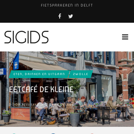
FIETSPARKEREN IN DELFT
PIZZERIA POMPEÏ ￼
BELEEF DE MAGIE VAN FILM BIJ KINEPOLIS
COCKTAILS ON THE SPOT!
HUISARTSENPRAKTIJK BINCK-ZORG
ETEN, DRINKEN EN UITGAAN
ZWOLLE
EETCAFÉ DE KLEINE
DOOR
JESSIELLE
•
3 JAAR GELEDEN