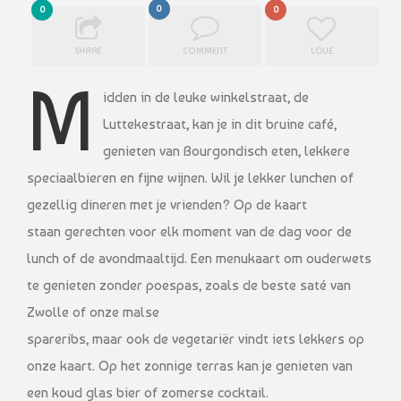
0
0
0
SHARE
COMMENT
LOVE
M
idden in de leuke winkelstraat, de
Luttekestraat, kan je in dit bruine café,
genieten van Bourgondisch eten, lekkere
speciaalbieren en fijne wijnen. Wil je lekker lunchen of
gezellig dineren met je vrienden? Op de kaart
staan gerechten voor elk moment van de dag voor de
lunch of de avondmaaltijd. Een menukaart om ouderwets
te genieten zonder poespas, zoals de beste saté van
Zwolle of onze malse
spareribs, maar ook de vegetariër vindt iets lekkers op
onze kaart. Op het zonnige terras kan je genieten van
een koud glas bier of zomerse cocktail.