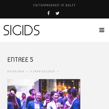
FIETSPARKEREN IN DELFT
PIZZERIA POMPEÏ ￼
BELEEF DE MAGIE VAN FILM BIJ KINEPOLIS
COCKTAILS ON THE SPOT!
HUISARTSENPRAKTIJK BINCK-ZORG
ENTREE 5
DOOR
ERIK
•
9 JAAR GELEDEN
•