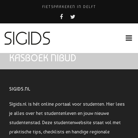
FIETSPARKEREN IN DELFT
PIZZERIA POMPEÏ ￼
BELEEF DE MAGIE VAN FILM BIJ KINEPOLIS
COCKTAILS ON THE SPOT!
HUISARTSENPRAKTIJK BINCK-ZORG
KASBOEK NIBUD
SIGIDS.NL
SIgids.nl is hét online portaal voor studenten. Hier lees
je alles over het studentenleven en jouw nieuwe
studentenstad. Deze studentenwebsite staat vol met
praktische tips, checklists en handige regionale