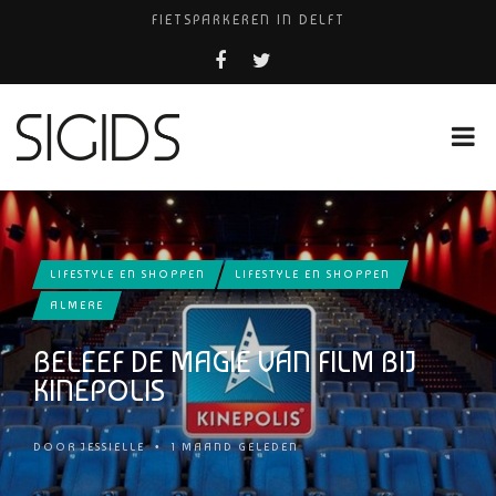
FIETSPARKEREN IN DELFT
FIETS KWIJT IN TILBURG?
PIZZERIA POMPEÏ ￼
USED PRODUCTS LEIDEN
HUISARTSENPRAKTIJK BINCK-ZORG
LIFESTYLE EN SHOPPEN
LIFESTYLE EN SHOPPEN
ALMERE
BELEEF DE MAGIE VAN FILM BIJ
KINEPOLIS
DOOR
JESSIELLE
•
1 MAAND GELEDEN