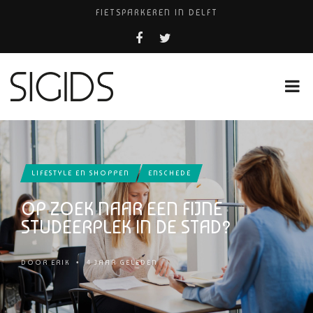
FIETSPARKEREN IN DELFT
PIZZERIA POMPEÏ ￼
BELEEF DE MAGIE VAN FILM BIJ KINEPOLIS
COCKTAILS ON THE SPOT!
HUISARTSENPRAKTIJK BINCK-ZORG
LIFESTYLE EN SHOPPEN
ENSCHEDE
OP ZOEK NAAR EEN FIJNE
STUDEERPLEK IN DE STAD?
DOOR
ERIK
•
4 JAAR GELEDEN