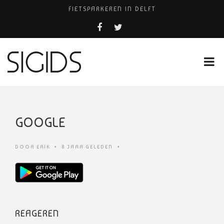
FIETSPARKEREN IN DELFT
FIETS KWIJT IN TILBURG?
PIZZERIA POMPEÏ ￼
USED PRODUCTS LEIDEN
HUISARTSENPRAKTIJK BINCK-ZORG
GOOGLE
DOOR
ERIK
•
8 JAAR GELEDEN
•
REAGEREN