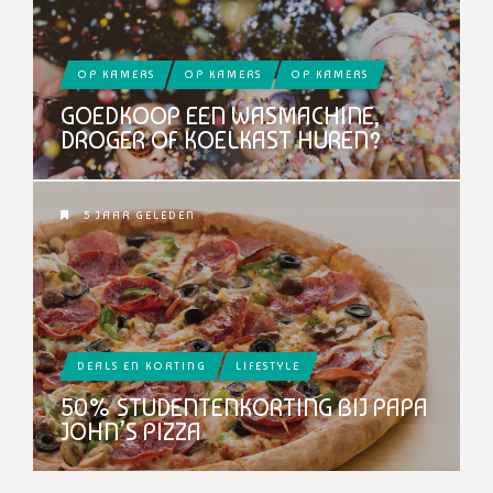
OP KAMERS
OP KAMERS
OP KAMERS
GOEDKOOP EEN WASMACHINE,
DROGER OF KOELKAST HUREN?
5 JAAR GELEDEN
DEALS EN KORTING
LIFESTYLE
50% STUDENTENKORTING BIJ PAPA
JOHN’S PIZZA