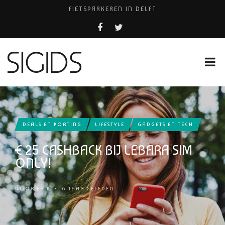
FIETSPARKEREN IN DELFT
FIETS KWIJT IN TILBURG?
PIZZERIA POMPEÏ ￼
USED PRODUCTS LEIDEN
HUISARTSENPRAKTIJK BINCK-ZORG
DEALS EN KORTING
LIFESTYLE
GADGETS EN TECH
€ 25 CASHBACK BIJ LEBARA SIM
ONLY!
DOOR
ERIK
•
6 JAAR GELEDEN