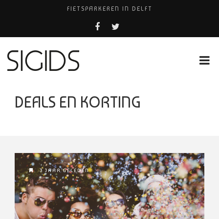
FIETSPARKEREN IN DELFT
PIZZERIA POMPEÏ ￼
USED PRODUCTS LEIDEN
BELEEF DE MAGIE VAN FILM BIJ KINEPOLIS
HUISARTSENPRAKTIJK BINCK-ZORG
DEALS EN KORTING
3 JAAR GELEDEN