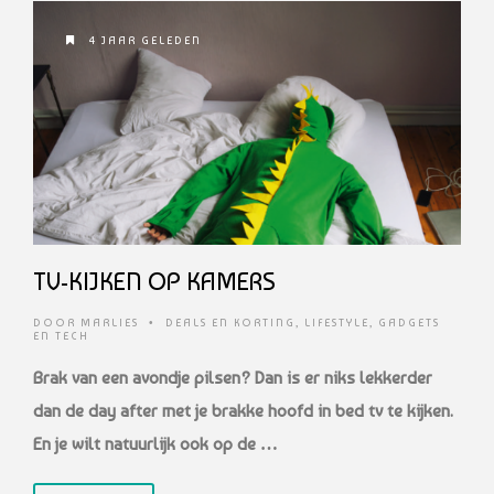
4 JAAR GELEDEN
TV-KIJKEN OP KAMERS
DOOR
MARLIES
•
DEALS EN KORTING
,
LIFESTYLE
,
GADGETS
EN TECH
Brak van een avondje pilsen? Dan is er niks lekkerder
dan de day after met je brakke hoofd in bed tv te kijken.
En je wilt natuurlijk ook op de …