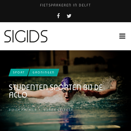
FIETSPARKEREN IN DELFT
FIETS KWIJT IN TILBURG?
PIZZERIA POMPEÏ ￼
USED PRODUCTS LEIDEN
HUISARTSENPRAKTIJK BINCK-ZORG
SPORT
GRONINGEN
STUDENTEN SPORTEN BIJ DE
ACLO
DOOR
PATRICK
•
4 JAAR GELEDEN