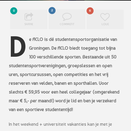
2
0
6
SHARE
COMMENT
LOVE
D
e ACLO is dé studentensportorganisatie van
Groningen. De ACLO biedt toegang tot
bijna
100 verschillende sporten. Bestaande uit 50
studentensportverenigingen,
groepslessen en open
uren, sportcursussen, open competities en het vrij
reserveren
van velden, banen en sporthallen. Voor
slechts € 59,95 voor een heel collegejaar
(omgerekend
maar € 5,- per maand!) word je lid en ben je verzekerd
van een sportieve
studententijd!
In het weekend + universiteit vakanties kan je met je