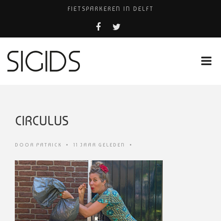
FIETSPARKEREN IN DELFT
PIZZERIA POMPEÏ ￼
BELEEF DE MAGIE VAN FILM BIJ KINEPOLIS
COCKTAILS ON THE SPOT!
HUISARTSENPRAKTIJK BINCK-ZORG
CIRCULUS
DOOR
PATRICK
•
11 JAAR GELEDEN
•