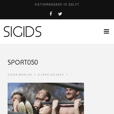
FIETSPARKEREN IN DELFT
PIZZERIA POMPEÏ ￼
BELEEF DE MAGIE VAN FILM BIJ KINEPOLIS
COCKTAILS ON THE SPOT!
HUISARTSENPRAKTIJK BINCK-ZORG
SPORT050
DOOR
MARLIES
•
8 JAAR GELEDEN
•