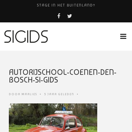
STAGE IN HET BUITENLAND?
AMHC AMERSFOORT
PIZZERIA POMPEÏ ￼
BELEEF DE MAGIE VAN FILM BIJ KINEPOLIS
HUISARTSENPRAKTIJK BINCK-ZORG
AUTORIJSCHOOL-COENEN-DEN-
BOSCH-SI-GIDS
DOOR
MARLIES
•
5 JAAR GELEDEN
•