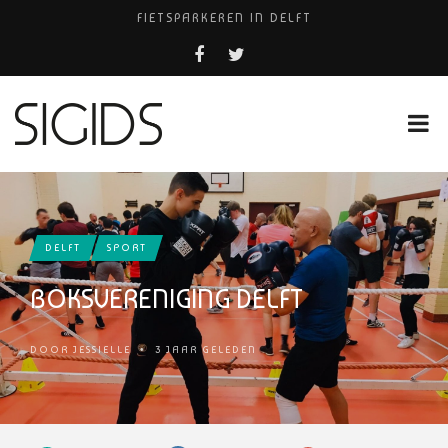
FIETSPARKEREN IN DELFT
FIETS KWIJT IN TILBURG?
PIZZERIA POMPEÏ ￼
USED PRODUCTS LEIDEN
HUISARTSENPRAKTIJK BINCK-ZORG
DELFT
SPORT
BOKSVERENIGING DELFT
DOOR
JESSIELLE
•
3 JAAR GELEDEN