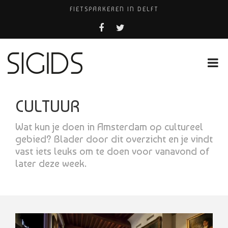
FIETSPARKEREN IN DELFT
FIETS KWIJT IN TILBURG?
PIZZERIA POMPEÏ ￼
USED PRODUCTS LEIDEN
HUISARTSENPRAKTIJK BINCK-ZORG
CULTUUR
Wat kun je doen in Amsterdam op cultureel
gebied? Blader door dit overzicht en je vindt
vast iets leuks om te doen voor vanavond of
later deze week.