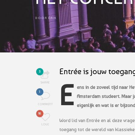
DOOR
ERIK
Entrée is jouw toegang
5
E
SHARE
ens in de zoveel tijd naar H
1
Amsterdam studeert. Maar ja,
COMMENT
eigenlijk en wat is er bijzon
16
Word lid van Entrée en al deze vrage
LOVE
toegang tot de wereld van klassieke