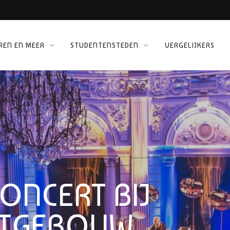
REN EN MEER
STUDENTENSTEDEN
VERGELIJKERS
ORG
NCERT BIJ
RTGEBOUW