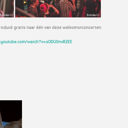
roducé gratis naar één van deze welkomstconcerten:
w.youtube.com/watch?v=s0DU0nv82EE