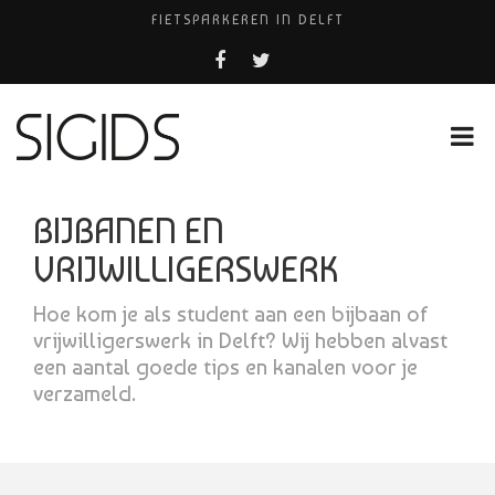
FIETSPARKEREN IN DELFT
PIZZERIA POMPEÏ ￼
USED PRODUCTS LEIDEN
BELEEF DE MAGIE VAN FILM BIJ KINEPOLIS
HUISARTSENPRAKTIJK BINCK-ZORG
BIJBANEN EN
VRIJWILLIGERSWERK
Hoe kom je als student aan een bijbaan of
vrijwilligerswerk in Delft? Wij hebben alvast
een aantal goede tips en kanalen voor je
verzameld.