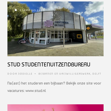
1 JAAR GELEDEN
STUD STUDENTENUITZENDBUREAU
DOOR
JESSIELLE
•
BIJBANEN EN VRIJWILLIGERSWERK
,
DELFT
Na(ast) het studeren een bijbaan? Bekijk onze site voor
vacatures: www.stud.nl