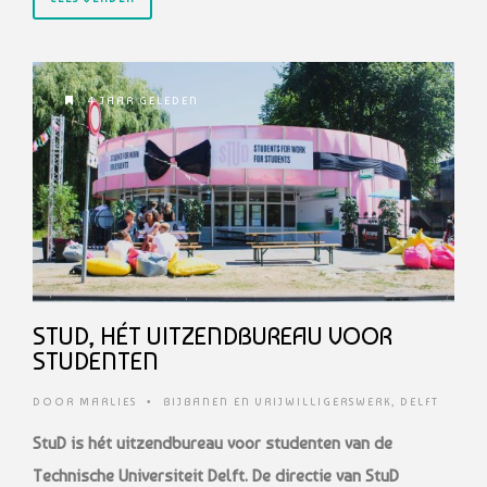
4 JAAR GELEDEN
STUD, HÉT UITZENDBUREAU VOOR
STUDENTEN
DOOR
MARLIES
•
BIJBANEN EN VRIJWILLIGERSWERK
,
DELFT
StuD is hét uitzendbureau voor studenten van de
Technische Universiteit Delft. De directie van StuD