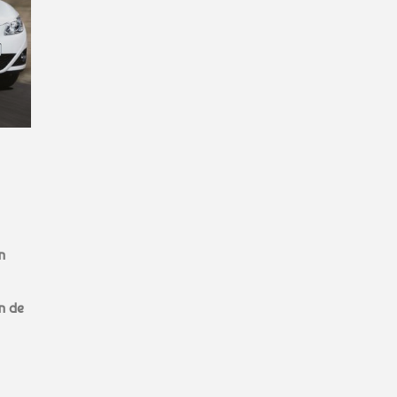
n
n de