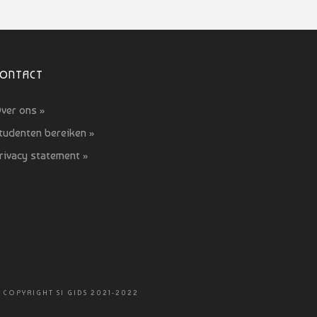
CONTACT
ver ons »
tudenten bereiken »
rivacy statement »
 COPYRIGHT SI GIDS 2021-2022