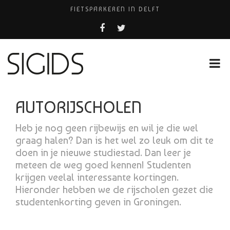
FIETSPARKEREN IN DELFT
PIZZERIA POMPEÏ ￼
BELEEF DE MAGIE VAN FILM BIJ KINEPOLIS
COCKTAILS ON THE SPOT!
HUISARTSENPRAKTIJK BINCK-ZORG
AUTORIJSCHOLEN
Heb je nog geen rijbewijs en wil je die wel
graag halen? Dan is het wel zo leuk om dit te
doen in je nieuwe studiestad. Dan leer je
meteen de weg goed kennen! Studenten
krijgen veelal interessante kortingen.
Hieronder hebben we de rijscholen gezet die
studentenkorting geven in Groningen.