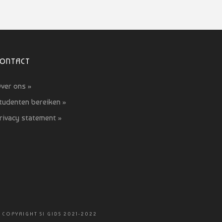
CONTACT
ver ons »
tudenten bereiken »
rivacy statement »
 COPYRIGHT SI GIDS 2021-2022