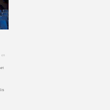
E EN
het
lis