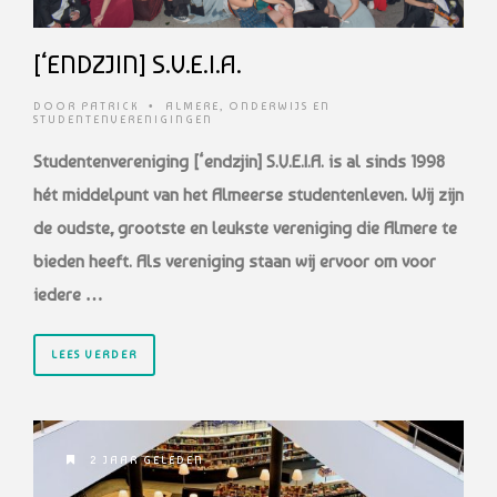
[‘ENDZJIN] S.V.E.I.A.
DOOR
PATRICK
•
ALMERE
,
ONDERWIJS EN
STUDENTENVERENIGINGEN
Studentenvereniging [‘endzjin] S.V.E.I.A. is al sinds 1998
hét middelpunt van het Almeerse studentenleven. Wij zijn
de oudste, grootste en leukste vereniging die Almere te
bieden heeft. Als vereniging staan wij ervoor om voor
iedere …
LEES VERDER
2 JAAR GELEDEN