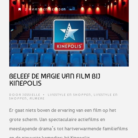
2 MAANDEN GELEDEN
BELEEF DE MAGIE VAN FILM BIJ
KINEPOLIS
DOOR
JESSIELLE
•
LIFESTYLE EN SHOPPEN
,
LIFESTYLE EN
SHOPPEN
,
ALMERE
Er gaat niets boven de ervaring van een film op het
grote scherm. Van spectaculaire actiefilms en
meeslepende drama’s tot hartverwarmende familiefilms
en de nieuwste komedies: bij Kinepolis …