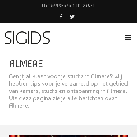
FIETSPARKEREN IN DELFT
PIZZERIA POMPEÏ ￼
USED PRODUCTS LEIDEN
BELEEF DE MAGIE VAN FILM BIJ KINEPOLIS
HUISARTSENPRAKTIJK BINCK-ZORG
ALMERE
Ben jij al klaar voor je studie in Almere? Wij
hebben tips voor je verzameld op het gebied
van kamers, studie en ontspanning in Almere.
Via deze pagina zie je alle berichten over
Almere.