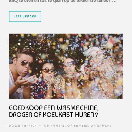
BBQ te eten en los te gaan op de lekkerste tunes? …
LEES VERDER
3 JAAR GELEDEN
GOEDKOOP EEN WASMACHINE,
DROGER OF KOELKAST HUREN?
DOOR
PATRICK
•
OP KAMERS
,
OP KAMERS
,
OP KAMERS