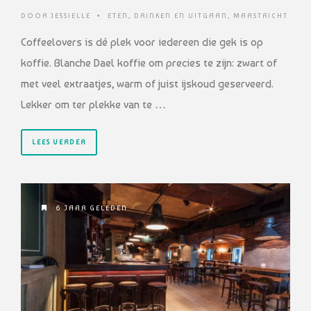
DOOR
JESSIELLE
•
ETEN, DRINKEN EN UITGAAN
,
MAASTRICHT
Coffeelovers is dé plek voor iedereen die gek is op
koffie. Blanche Dael koffie om precies te zijn: zwart of
met veel extraatjes, warm of juist ijskoud geserveerd.
Lekker om ter plekke van te …
LEES VERDER
6 JAAR GELEDEN