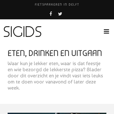
FIETSPARKEREN IN DELFT
PIZZERIA POMPEÏ ￼
BELEEF DE MAGIE VAN FILM BIJ KINEPOLIS
COCKTAILS ON THE SPOT!
HUISARTSENPRAKTIJK BINCK-ZORG
ETEN, DRINKEN EN UITGAAN
Waar kun je lekker eten, waar is dat feestje
en wie bezorgd de lekkerste pizza? Blader
door dit overzicht en je vindt vast iets leuks
om te doen voor vanavond of later deze
week.