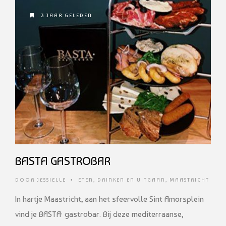
3 JAAR GELEDEN
BASTA GASTROBAR
DOOR
JESSIELLE
•
ETEN, DRINKEN EN UITGAAN
,
MAASTRICHT
In hartje Maastricht, aan het sfeervolle Sint Amorsplein
vind je BASTA· gastrobar. Bij deze mediterraanse,