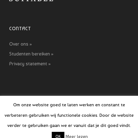
CONTACT
Over ons »
Studenten bereiken »
Privacy statement »
Om onze website goed te laten werken en constant te
verbeteren gebruiken wij functionele cookies. Door de website
© COPYRIGHT SI GIDS 2021-2022
verder te gebruiken gaan we er vanuit dat je dit goed vindt.
Meer lezen
OK