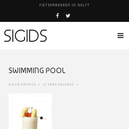
FIETSPARKEREN IN DELFT
PIZZERIA POMPEÏ ￼
USED PRODUCTS LEIDEN
BELEEF DE MAGIE VAN FILM BIJ KINEPOLIS
HUISARTSENPRAKTIJK BINCK-ZORG
SWIMMING POOL
DOOR
PATRICK
•
12 JAAR GELEDEN
•