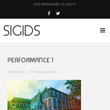
FIETSPARKEREN IN DELFT
PIZZERIA POMPEÏ ￼
BELEEF DE MAGIE VAN FILM BIJ KINEPOLIS
COCKTAILS ON THE SPOT!
HUISARTSENPRAKTIJK BINCK-ZORG
PERFORMANCE 1
DOOR
ERIK
•
9 JAAR GELEDEN
•