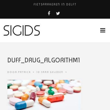
FIETSPARKEREN IN DELFT
PIZZERIA POMPEÏ ￼
BELEEF DE MAGIE VAN FILM BIJ KINEPOLIS
COCKTAILS ON THE SPOT!
HUISARTSENPRAKTIJK BINCK-ZORG
DUFF_DRUG_ALGORITHM1
DOOR
PATRICK
•
10 JAAR GELEDEN
•