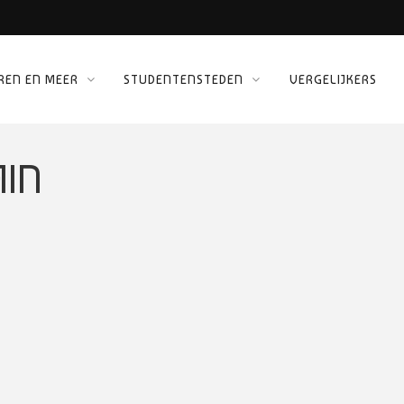
REN EN MEER
STUDENTENSTEDEN
VERGELIJKERS
 KINEPOLIS
ORG
AIN